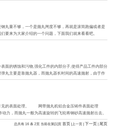
查工作。手把手把维护滚筒式抛丸机的方法教给您，这些方法
等其它型号的抛丸机。 先介绍抛丸机每天的维修和保养：
况，并及时更换; (3)各检修门是否关闭; (4)除尘管
并及时清除; (6)电控供丸闸阀是否关闭; (7)抛丸室内
钢丸量不够，一个是抛丸闸度不够，再就是滚筒跑偏或者是
否正常; (10)清扫电气控制箱上的灰尘。 每月要保养和
天我们要来为大家介绍的一个问题，下面我们就来看看吧。
位运转是否正常，并润滑链条; (3)检查风机、风管的磨损
严重。处理办法：加适量钢丸（用钳形电流表量抛丸电机电流达
; (2)检查抛丸器耐磨护板的磨损情况; (3)检查电
。处理办法：调整托轮轴承座顶螺丝，使滚筒在正常状态下运
器主轴承座上轴承更换新高速润滑脂。 年维护及保养：
效率低，对护板损坏严重。处理办法：调整定向套、窗口位
况，若锈蚀严重，则更换，若积油较多，则清洗： (2)检修
。 4、滚筒不转。表现为筒体不转，托轮仍在运转，托轮磨
4)更换或焊补抛射区内护板。 机器应定期检修： 1.检
面的锈蚀和污物,强化工件的内部分子,使得产品工件内部分
。检查构架内是否有异物或工件将滚筒卡住。 5、除尘效
更换，以防弹丸击穿室体壁，并飞出室体外伤人。 2.检查
射弹丸主要是靠抛丸器，而抛丸器长时间的高速抛射，由于作
风轮是否已磨损严重。 上面我们为大家介绍的就是抛丸清
较大振动，应立即停止机器工作，检查抛丸器耐磨件的磨损及
整。而如何调整抛丸器呢?很多人都是不了解的，实际上方法也
处理。
5.定期补充新弹丸 由于弹丸在使用过程中会磨损、破碎，
件上。检查调整的定向套具体位置是否准确,只需要利用木板
可能是一个重要原因。 6.安装抛丸器的叶片时，应注意一
带的具体位置，将定向套的具体位置调整到恰当具体位置。
，以便及时更换。 按照以上的方法进行日常的维护和保养
保持良好的运作，经过半个小时1的抛丸后再进行丸料的添加，
部件更换频率。
较常见的表面处理。 网带抛丸机铝合金压铸件表面处理
面的技巧不清楚，也可以咨询设备厂家的技术人员。 抛丸器
作动力，而抛丸一般为高速旋转的飞轮将钢砂高速抛射出去。
现。缺少经验的操作工在使用新抛丸机时，由于缺少必要的调
件难以清理的粘砂，而喷砂不行。 喷砂和喷丸是两种不同
几种方法教大家怎样使抛丸机的抛丸器抛射功效达到较好的运
首页
下一页
尾页
总共有 16 条 2页 当前在第[1]页
|上一页 |
|
 喷砂喷丸根本就是两种喷射介质的差别，当然效果也有差