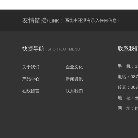
行状态。
别：喷砂
左或偏右
理的特点
器。电机
友情链接
：
系统中还没有录入任何信息！
面和管件
/ LINK
被清除；
4、必须
的抛射图
作人员多
用压缩空
快捷导航
联系我
SHORTCUT MENU
件表面易
使用轻而
采用喷丸
手 机：13
关于我们
企业文化
丸、喷砂
电话：0871
产品中心
新闻资讯
变形，且
置限制，
传真：0871
在线留言
联系我们
除铸件的
地 址：云
会有死角
网 址：http
喷丸比较
力度来控