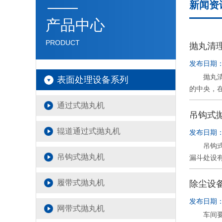
新闻资
产品中心
PRODUCT
抛丸清
发布日期：2
抛丸清理
表面处理设备系列
的中央，
由于离心
通过式抛丸机
求正确地
吊钩式
要按照使
辊道通过式抛丸机
发布日期：2
而定向套
吊钩式抛
分布不均
吊钩式抛丸机
漏斗处设
接接触，
时，内螺
料制成。
料，然后
履带式抛丸机
除尘设
80%，
将弹丸和
查叶片的
发布日期：2
进行循环
须同时换
网带式抛丸机
车间要在
上，否则
速叶片的