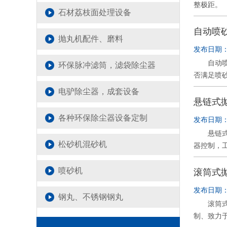
整极距。
向抛丸器
现弹跳的
石材荔枝面处理设备
时消除渗
进行负荷试
漏处。 
自动喷
抛丸机配件、磨料
发布日期：2
自动喷砂
环保脉冲滤筒，滤袋除尘器
否满足喷
够使用;
电驴除尘器，成套设备
1、喷砂
悬链式
芯内孔的
各种环保除尘器设备定制
发布日期：2
行更换;
悬链式抛
2)将喷
松砂机混砂机
器控制，
1)运行
不但可以
禁将过重
并最终达
喷砂机
滚筒式
发布日期：2
钢丸、不锈钢钢丸
滚筒式抛
制、致力