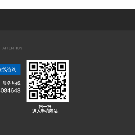
套，可在抛射范围内调节丸料射流的方向。但射流过多地偏
和成本，可以控制铁丸的直径来控制喷射效果。 一、喷丸清
示涂料抹的钢板置放在抛丸器抛射区域内； 2）启动抛丸
求； 2、清理的灵活性大，容易清理复杂工件的内、外表
左右后，丸料被送入叶轮，轻中度锈蚀的钢板上的金属材料锈
、设备结构较简单，整机投资少，易损件少，维修费用低；
栓松开至定向套能用手转动，再将定向套紧固； 5）准备新
5、清理表面易有湿气，容易再生锈； 6、清理效率低，操
.确保配丸轮和叶轮体之间的相对位置准确。
作人员少，容易实现机械化，适用于大批量生产； 2、不
3、灵活性差，受场地限制，清理工件时有些盲目性，在工
ATTENTION
等零件磨损快，维修工时多，费用高； 5、一般情况不能
重要，关系到成品铸钢件的外观质量。通常情况下，铸造厂会
喷丸技术解决方案供应商，小编接下来就为您介绍喷丸与抛
在线咨询
理效果明显，缺点是喷丸对薄板工件的处理，容易使工件
种表面强化工艺，其设备简单、成本低廉，不受工件形状和位
服务热线
性、抗疲劳和耐腐蚀性等，还可用于表面消光、去氧化皮和消
8084648
一般为高速旋转的飞轮将钢砂高速抛射出去。抛丸效率高，但
但都是高速冲击工件为目的，其效果也基本相同，相比而言，
丸比较经济适用，容易控制效率和成本，可以通过控制丸料的