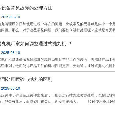
续的运转，我们仍要求用户协作，一起做好抛丸设备的日常维护与安全检
应于履带式抛丸机，吊钩式抛丸机，悬链式抛丸机，辊道通过式抛丸机
理设备常见故障的处理方法
丸器及抛丸器电机上的固定螺栓有无松动; (2)抛丸器内耐磨件的磨损情
025-03-10
气现象，除尘器中滤袋有无灰尘或破碎; (5)分离器中过滤筛上有无积物
清理设备日常使用过程中存在的问题，比较常见的无非就是集中一个是
损情况 (8)各限位开关状态是否正常; (9)控制台上信号灯工作是
的问题。那么，对于这些常见问题，我们要如何进行处理呢？这就是今
项如下： (1)检查各部件连接处的螺栓的固定情况; (2)检查传动部
清理设备钢丸量不够，表现为清理时间长，效果差，效率低，对护板损坏
况 每个季度保养的、和注意事项： (1)检查轴承、电控箱的完好情况
流即可）。 2、滚筒跑偏表现为道轨与托轮内圈凸起有啃咬、道轨损坏
抛丸机厂家如何调整通过式抛丸机 ？
、风机、螺旋输送器的固定螺栓及法兰连接的紧密性; (4)给抛丸
、抛丸闸度不对（定向套窗口位置不对）。表现为清理时间长，效果差，
查所有轴承的润滑情况，并补充新脂：检查气缸导气管的锈蚀及内壁积油情
025-03-10
抛射在门盖下方，约抛在门盖的三分之一左右，（可用木板或纸壳试抛）
若有破损则更换，若粘灰多则清洗： (3)检修全部电动机轴承： (
丸机是凭借抛丸器精淮的高速抛射到产品工件的表面，去清除产品工件表
重，筒体道轨磨出凹陷。处理办法：检查工件装入量，不可超出要求重量
理室内锰钢护板、耐磨橡胶板及其他防护板，若发现磨损或破裂，应立即
紧密排列，进而使得产品工件的机械性能更强。要知道，通过式抛丸机抛
现为设备有灰尘外泄。处理办法：检查除尘器下部泄尘盖是否关毕，检查
涨紧情况，并及时涨紧。 3.检查抛丸器的振动情况。一旦发现机器有
因也会发生抛射具体位置有差的情况，出现该情况必须要进行抛丸器的调
见故障的处理方法，我们在遇到相关问题的时候，可以参照以上方法进行
重情况，并更换磨损件。 4.定期润滑设备上所有的电机及轴承。 
那就是调整定向套的具体位置，应该让弹丸拋射全部都落在被清理的产品工
表面处理喷砂与抛丸的区别
充一定数量的新弹丸。尤其当被清理工件清理质量达不到时，弹丸量过少
纸替代被清理产品工件即可，启动抛丸器，输入少量的丸料，检查抛射
片的重量差不得大于5克，并经常检查叶片、分丸轮和定向套的磨损情况
025-03-10
是，当通过式抛丸机定向套调整好之后可以进行负荷试车，要确定设备是
丸机，抛丸机会在最大程度上连续运作，并很好的延长使用寿命，减少零
铸件，锌合金压铸件出来后，一般会进行喷丸或喷砂处理，也是比
令设备的抛丸清理效率更高，效果更好。如果说大家对于抛丸器调整方
高，但会有死角，而喷砂比较灵活，但动力消耗大。 喷砂使用高压风
运转使用中的核心部件，抛丸器抛射功率好坏直接影响抛丸机整体工作表
的铸件表面质量没有喷砂地好，但比喷砂经济。而且能够去除一些铸
会大幅度降低抛丸器的抛射功效，从而影响抛丸机的清理郊果，在此介绍
化工艺，喷砂处理过的硬度比喷丸的低，所使用的工具也是不同的了！