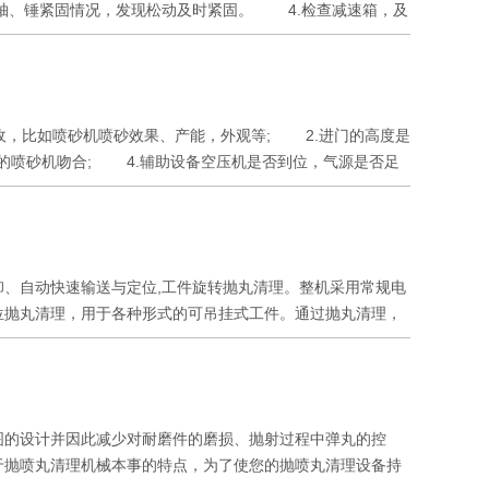
轴、锤紧固情况，发现松动及时紧固。 4.检查减速箱，及
应调整定向套，以获得理想的位置为准。定向套调整好后，可
损。磨料中要是有砂存在，就会加剧叶片的磨损。
，必要时进行焊补或更换密封垫。 7.检修各管路阀门的泄
，比如喷砂机喷砂效果、产能，外观等; 2.进门的高度是
的喷砂机吻合; 4.辅助设备空压机是否到位，气源是否足
; 7.磨料是否准备好 自动喷砂机出货前3大检修内容：
现可视的磨损痕迹时应进行更新; 2)检查喷嘴组件内喷嘴
检查气嘴组件外表面胶层的磨损情况，若已露出金属基体，应进
、按照下述要求执行。 1)将储箱内的磨料收集，排净;
、自动快速输送与定位,工件旋转抛丸清理。整机采用常规电
锈油后，包装封存; 3、自动喷砂机运行时也需要维护保养
位抛丸清理，用于各种形式的可吊挂式工件。通过抛丸清理，
，严禁将喷枪对向喷砂舱内的非工件部位进行喷射; 3)严
力，提高工件的抗疲劳强度，增加工件喷漆时的漆膜附着力，
，避免过大的冲击；
械等行业
的设计并因此减少对耐磨件的磨损、抛射过程中弹丸的控
于抛喷丸清理机械本事的特点，为了使您的抛喷丸清理设备持