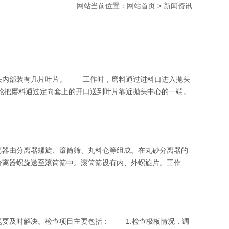
网站当前位置：网站首页 > 新闻资讯
头内部装有几片叶片。 工作时，磨料通过进料口进入抛头
轮把磨料通过定向套上的开口送到叶片靠近抛头中心的一端。
高的速度撞击工件表面。 分丸轮的作用是将磨料按一定的要
造成叶片非正常磨损，磨料的发散流将变得没有规则。因此，
轮。 定向套开口的位置决定磨料被分丸轮喂到叶片的位置。
料发散面上磨料比较集中的一个区域，这是由于磨料在叶片上
器由分离器螺旋、滚筒筛、丸料仓等组成。在丸砂分离器的
保证抛头在良好的运行状态下工作。 抛头中的叶片与磨料直
分离器螺旋送至滚筒筛中。滚筒筛设有内、外螺旋片。工作
命和抛丸机的运行成本，因此，抛头的叶片都要使用高耐磨材
混合物由滚筒筛外螺旋片推送，并且使其沿分离器全长均匀布
关系。比如，磨料中存在1%的砂，叶片的寿命就要缩短
丸机分离器风机通过分离器抽风孔抽风。利用重力风选原理，
片磨损或开裂会使叶轮高速旋转时产生振动。因此，要经常检
流口流出，细小丸料、粉尘从废料出口流出，弹丸进入丸料仓
更换必须成双成对的进行，即与不合要求的叶片相对的叶片必
意抛丸器的定向套位置应使弹丸抛射全部覆盖在被清理的工件
，就需要把所有的叶片全部换掉。 叶片的铸造缺陷必然会加
要及时解决。检查项目主要包括： 1.检查极板情况，调
铺设一张厚纸，放在被清理工件的位置处，启动抛丸器，人工
析后认为，存在铸造缺陷的叶片会使磨料颗粒在运动过程中出