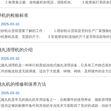
 2.检查集尘极、放电极积灰情况，清除积灰。 3.检查振打系统各
的进丸管中加入少量的弹丸，检查抛射带的位置，如抛射区位置不正确，
现象，弹跳的磨料颗粒反过来又对叶片造成冲刷作用，从而加剧叶片的磨
漏。 5.检查加热系统。 6.检查烟箱、壳体、灰斗及人孔门处漏风
车，经过30分钟的抛丸后再加入400Kg的弹丸。
8.吊挂卫生清理、更换。
砂机的检验标准
025-03-10
机出货前需要了解的工作： 1.喷砂机出货前是否到生产厂家预验收
砂机整机高度、宽度的尺寸; 3.安装喷砂机现场的尺寸是否和实际制作
 5.电源是否满足喷砂机整机的要求; 6.喷砂的产品是否已经准备好
机厂家喷砂机的检修标准; 1)检查枪体内腔的过流面磨损情况，如发
抛丸清理机的介绍
磨损情况，若内孔的最大直径超过原直径的30%时，应进行更换; 3)
025-03-10
 2、喷砂机长期停放前，需要保养维护，在断开电源、气源和水源后
丸清理机是一种单行程悬链连续式抛丸清理设备，它具有工件静态装卸
砂舱内部清洗干净，外部擦拭干净; 3) 将喷砂机的外露金属件涂上防
工件的输送轨道无级调速。适合于大批量、铸钢、铸铁、及焊接件的全方
时，应按照规定的要求操作喷砂机，严禁违章操作; 2)在操作过程中
去除工件表面的锈蚀，清理掉结构件上的焊渣，还可以消除工件的焊接应
的工件放入工作台加工; 4)在操作过程中，若需翻动工件，应轻翻慢放
到提高整个工件表面及内在质量的目的。广泛用于冶金、石油、化工、机
抛丸机的维修和保养方法
025-03-10
丸机是常见的抛丸机常用设备之一，在耐磨件的使用寿命、抛射原理图
于提供足够的耐磨件备件和其他的专业技术方面取得了良好的成就，但由