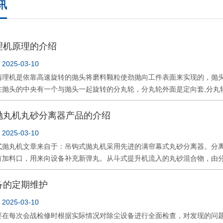
讯
理机原理的介绍
025-03-10
机是依靠高速旋转的抛头将磨料颗粒使劲抛向工件表面来实现的，抛
在抛头的中央有一个与抛头一起旋转的分丸轮，分丸轮外面是定向套,分丸
力的作用磨料颗粒沿着叶片的长度方向加速，直到到达叶片的顶端以极
“喂”到叶片上，分丸轮的开口一旦严重磨损，磨料就会撞击叶片的端头，
抛丸机丸砂分离器产品的介绍
用说明书的要求定期检查分丸轮的磨损情况并及时更换磨损严重的分丸
025-03-10
上开口的形状会影响磨料的发散形状和热区的大小。所谓的热区，即使磨
丸机文章来自于：吊钩式抛丸机采用先进的满帘幕式丸砂分离器。分离
造成的。可调定向套的定位可以根据开口的磨损情况进行适当的调解，
有加料口，用来向设备补充新弹丸。从斗式提升机流入的丸砂混合物，由
其质量好坏与抛头的性能密切相关。 叶片的耐磨性直接决定叶片的寿
旋片将砂块等大颗粒杂物动送至排渣口排出。 过筛后的丸、砂及粉尘
叶片的耐磨性除了与叶片的材料有关以外，还与抛丸机的工况条件有密切的
丸料通过分离器重锤的调节，呈流幕状态均匀流至分离器底部。此时，抛
备的定期维护
有人说，分离装置的寿命决定了抛丸机的寿命，这种说法并不为过。 叶
金属氧化皮碎片、破碎弹丸、粉尘有效分离，大颗粒废料从分离器丸料溢
完好情况，有问题的叶片要及时更换。为了保证抛头运转的稳定性，叶片
025-03-10
。 在调节吊钩式抛丸机文章来自于：吊钩式抛丸机的抛丸器时，应注
掉，以获得良好的动平衡。如果怀疑是叶片的问题导致抛头工作不正常
每次会战检修时根据实际情况对除尘设备进行全面检查，对发现的问题
会影响清理效率。定向套窗口的位置，必要时可在一块木板上涂以黑墨或
磨损，当使用冷激铸铁丸做磨料时情况就更严重。对磨损了的叶片进行分