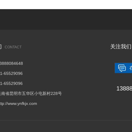
 1、增加弹丸的供给量； 2、调整好定向套的位置； 转动定向
比较精细，容易控制精度和平面度；喷丸比较经济实用，容易控制效率
会削弱抛射功率并加快径向护板的磨蚀。 1）将一块轻中度锈蚀或标
 1、可以任意使用金属或非金属弹丸，以适应清理工件表面的不同要
加速至适当转动速度； 3）使用控制阀（手动）打开抛丸闸门，约5秒
的内壁，并且不受场地限制，可将设备安置在特大型工件附近； 3
 4）抛射位置的确定，用1只19MM活动扳手将压板上的三只六角螺
配备大功率的空压站，在清理效果相同的条件下，消耗的能量较大； 
来检验较好的设定。 （第3至5条重复多次直至获得抛射位置。） 3
，劳动强度大。 二、抛丸清理的特点 1.清理效率高，费用低，操
气加速弹丸，因而不必设置功率大的空压站，被清理的表面也无湿气； 
们
关注我们
CONTACT
产生清理不到的死角； 4、设备结构较复杂，易损件多，特别是叶片
细小的弹丸。众所周知，在大型铸钢件加工过程中，铸钢件表面处理相当
，抛丸或喷砂等方式来清理铸钢件表面。作为全球领先的金属表面智能抛
888084648
等工艺的区别。 喷丸，用喷丸进行表面处理的优点是打击力大，清
-65529096
钢丸打击到工件表面使金属基材产生变形。喷丸处理是工厂广泛采用的一
操作方便，但是工作环境较差。喷丸广泛用于提高铸件机械强度以及耐磨
-65529096
1388
残余应力等。与抛丸的区别喷丸使用高压风或者压缩空气作动力，而抛丸
南省昆明市五华区小屯新村228号
，而喷丸比较灵活，但动力消耗大。两种工艺虽然喷射动力和方式不同，
://www.ynfkjx.com
精细，容易控制精度，但效率不及抛丸之高，适形状复杂的小型工件，抛
制喷射效果，但会有死角，适合于形面单一的工件批量加工。