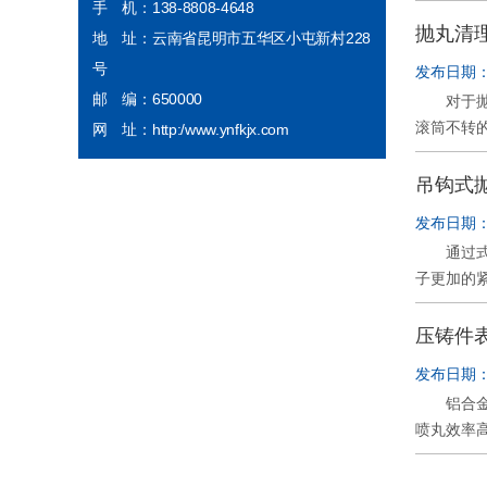
高效、连
手 机：138-8808-4648
同时也适
抛丸清
地 址：云南省昆明市五华区小屯新村228
(1)抛
号
发布日期：2
道有无漏
邮 编：650000
对于抛丸
护板的磨
滚筒不转
网 址：http:/www.ynfkjx.com
注意的事
1、抛丸
和固定情
到额定电
吊钩式
机、链轮
转。 3
(1)检
发布日期：2
置，让其
除尘器，
通过式抛
损非常严
查抛丸清
子更加的
果差。表
提升机的
用力的原
理设备常
叶轮的偏
很简单，
压铸件
应定期补
或者是白
组八个叶
发布日期：2
要注意的
滚筒式抛
铝合金压
这样可以
喷丸效率
是抛丸机
喷丸得到
试工作，
的表面硬