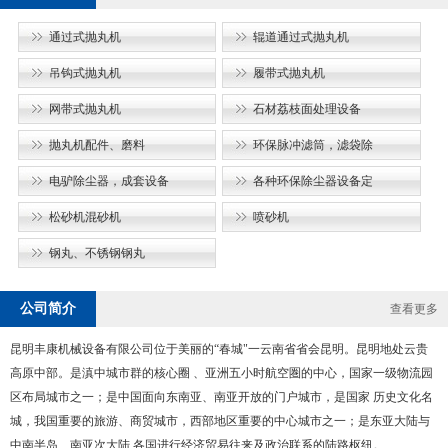
通过式抛丸机
辊道通过式抛丸机
吊钩式抛丸机
履带式抛丸机
网带式抛丸机
石材荔枝面处理设备
抛丸机配件、磨料
环保脉冲滤筒，滤袋除
电驴除尘器，成套设备
各种环保除尘器设备定
松砂机混砂机
喷砂机
钢丸、不锈钢钢丸
公司简介
查看更多
昆明丰康机械设备有限公司位于美丽的“春城"一云南省省会昆明。昆明地处云贵
高原中部。是滇中城市群的核心圈 、亚洲五小时航空圏的中心，国家一级物流园
区布局城市之一；是中国面向东南亚、南亚开放的门户城市，是国家 历史文化名
城，我国重要的旅游、商贸城市，西部地区重要的中心城市之一；是东亚大陆与
中南半岛、南亚次大陆 各国进行经济贸易往来及政治联系的陆路枢纽。