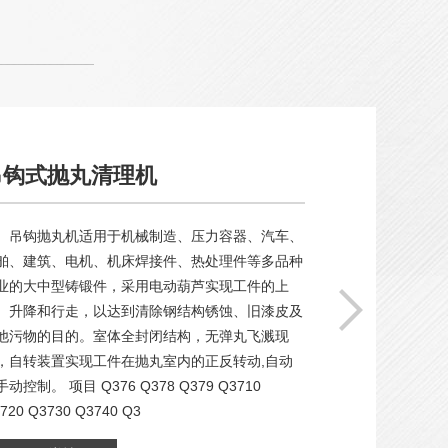
通过式抛丸清机
通过式抛丸机是一种利用高速弹丸抛射已达到对铸造
件、锻造件、钢铁件、铝件、石材等表面的粘砂、锈
渍、污垢及氧化皮去除的效果 通过式抛丸机特点：
1、此机采用了无地坑结构，安装维护方便，减少了
投资成本； 2、结构紧凑，生产效率高，清理质量
好，工作可靠，设备运行平稳； 3、采用优效抛丸
器，具备变频调速功能，可任意控制抛丸力度，满足
不同厚度工件的表面清理需要； 4、抛丸器的抛射角
度均可调整，清理区域灵活