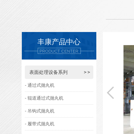
丰康产品中心
PRODUCT CENTER
吊钩式抛丸清理机
吊钩抛丸机适用于机械制造、压力容器、汽车
表面处理设备系列
船舶、建筑、电机、机床焊接件、热处理件等多品
- 通过式抛丸机
行业的大中型铸锻件，采用电动葫芦实现工件的上
卸、升降和行走，以达到清除钢结构锈蚀、旧漆皮
- 辊道通过式抛丸机
其他污物的目的。室体全封闭结构，无弹丸飞溅现
象，自转装置实现工件在抛丸室内的正反转动,自动
- 吊钩式抛丸机
或手动控制。 项目 Q376 Q378 Q379 Q3710
Q3720 Q3730 Q3740 Q3
- 履带式抛丸机