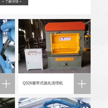
+ 了解详情 +
Q326履带式抛丸清理机