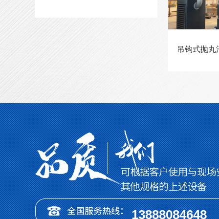
吊钩式抛丸
13888084648