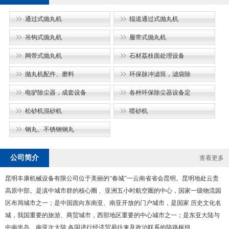
通过式抛丸机
辊道通过式抛丸机
吊钩式抛丸机
履带式抛丸机
网带式抛丸机
石材荔枝面处理设备
抛丸机配件、磨料
环保脉冲滤筒，滤袋除
电驴除尘器，成套设备
各种环保除尘器设备定
松砂机混砂机
喷砂机
钢丸、不锈钢钢丸
公司简介
查看更多
昆明丰康机械设备有限公司位于美丽的“春城"一云南省省会昆明。昆明地处云贵
高原中部。是滇中城市群的核心圈 、亚洲五小时航空圏的中心，国家一级物流园
区布局城市之一；是中国面向东南亚、南亚开放的门户城市，是国家 历史文化名
城，我国重要的旅游、商贸城市，西部地区重要的中心城市之一；是东亚大陆与
中南半岛、南亚次大陆 各国进行经济贸易往来及政治联系的陆路枢纽。